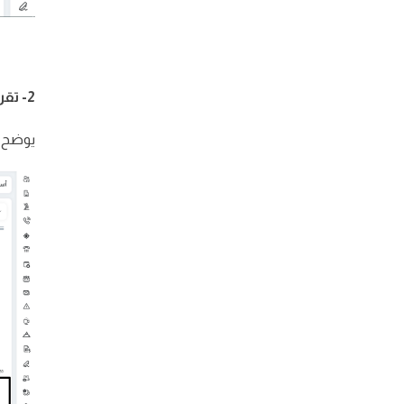
2- تقرير أسباب النتائج :
يوضح أ