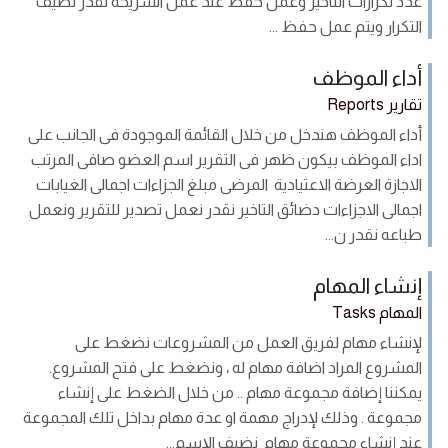
عدد تكرارات التاخير وعمل حفظ عند عمل الشريحه نقدر نضيف
التكرار ويتم عمل حفظ ...
أداء الموظف
تقارير Reports
أداء الموظف هندخل من خلال القائمة الموجودة فى الجانب على
اداء الموظف بيكون ظهر فى التقرير اسم العضو صافى المرتب
الاجازة العرضة الاعتيادية المرضى مبلغ الجزاءات اجمالى الغيابات
اجمالى الاجزاءات دضائق التاخير نقدر نعمل تصدير للتقرير ونعمل
طباعه نقدر ن...
إنشاء المهام
المهام Tasks
لإنشاء مهام لفريق العمل من المشروعات نضغط على
المشروع المراد اضافة مهام له ، ونضغط على فتح المشروع.
يمكننا إضافة مجموعة مهام .. من خلال الضغط على إنشاء
مجموعة . وذلك لإدراج مهمة او عدة مهام بداخل تلك المجموعة
عند إنشاء مجموعة مهام نضيف الإسم...