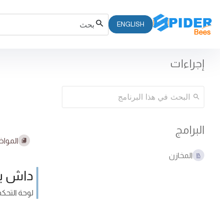
ENGLISH
إجراءات
البرامج
المواض
المخازن
داش بو
لوحة التحك