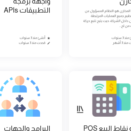
ازن
واجهة برمجة
التطبيقات APIs
المخازن هو النظام المسؤول عن
نظيم جميع العمليات المرتبطة
 داخل الشركة، حيث يتيح تتبع حركة
من لح...
 3 سنوات
أنشئ منذ 3 سنوات
نذ 3 أشهر
مُحدث منذ 3 سنوات
 نقاط البيع POS
البرامج والجهات