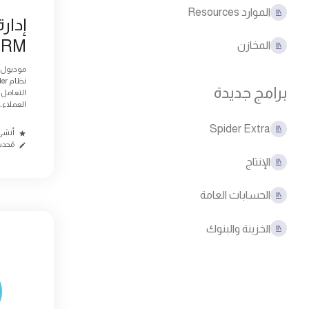
الموارد Resources
إدار
CRM
المخازن
برامج جديدة
التعامل 
العملاء...
Spider Extra
أنشئ منذ
مُحدث م
الإنتاج
الحسابات العامة
الخزينة والبنوك