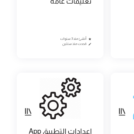
تعليمات عامة
أنشئ منذ 3 سنوات
مُحدث منذ سنتين
إعدادات التطبيق App