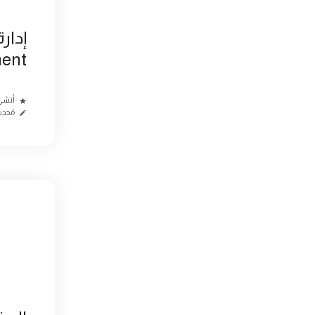
ent
أنشئ منذ
مُحد