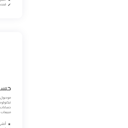
مُحدث م
حساب
موديول ا
تيكنولو
حسابات ا
مبيعات وي
أنشئ من