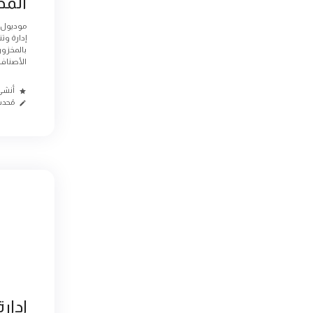
المخ
موديول 
إدارة وت
بالمخزون
الأصناف 
أنشئ منذ
مُحدث م
إدارة