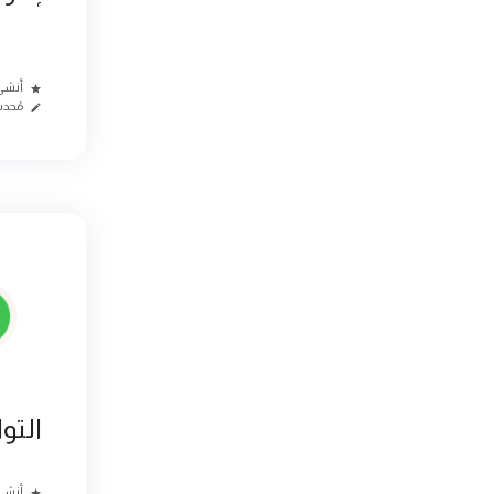
أنشئ
مُحد
التو
أنشئ من