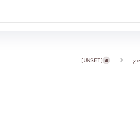
يع
[UNSET]