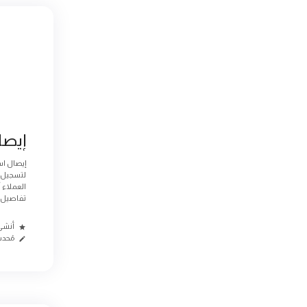
إيصا
إيصال اس
لتسجيل ع
العملاء 
تفاصيل ال
أنشئ من
مُحدث م