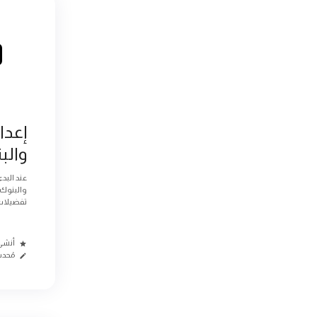
إعدا
والب
عند البد
والبنوك 
تفضيلات
أنشئ من
مُحدث م