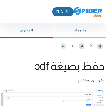
ENGLISH
معلومات
المحتوى
حفظ بصيغة pdf
حفظ بصيغة pdf