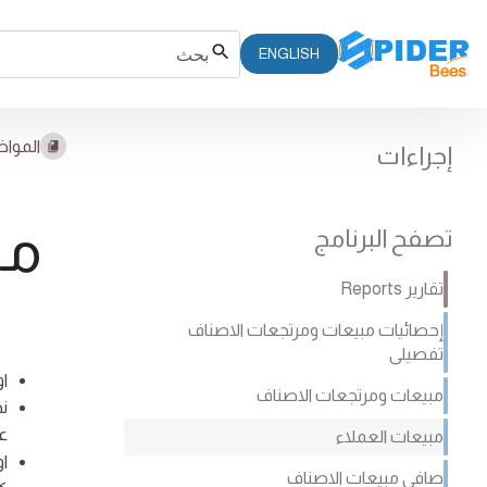
ENGLISH
المواض
إجراءات
مب
تصفح البرنامج
تقارير Reports
إحصائيات مبيعات ومرتجعات الاصناف
تفصيلى
ا
مبيعات ومرتجعات الاصناف
نخ
عض
مبيعات العملاء
او
صافى مبيعات الاصناف