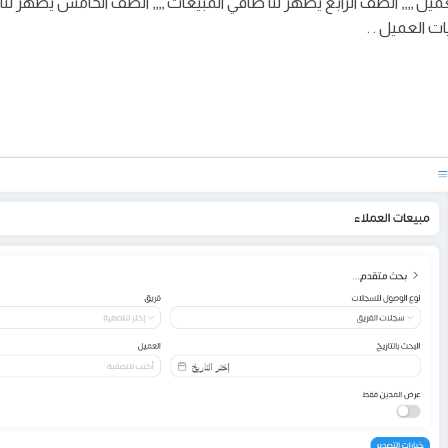
ميل ,,,, الصف الرابع يظهر لنا صافي المبيعات ,,,, الصف الخامس يظهر لن
ت العميل . .