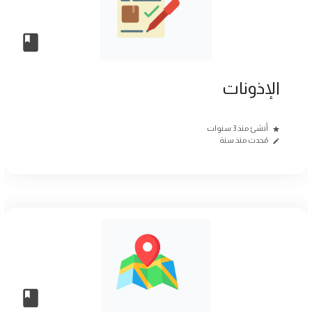
الإذونات
أنشئ منذ 3 سنوات
مُحدث منذ سنة