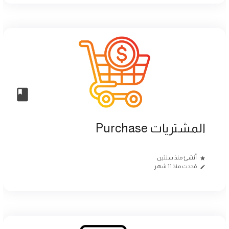
المشتريات Purchase
أنشئ منذ سنتين
مُحدث منذ 11 شهر