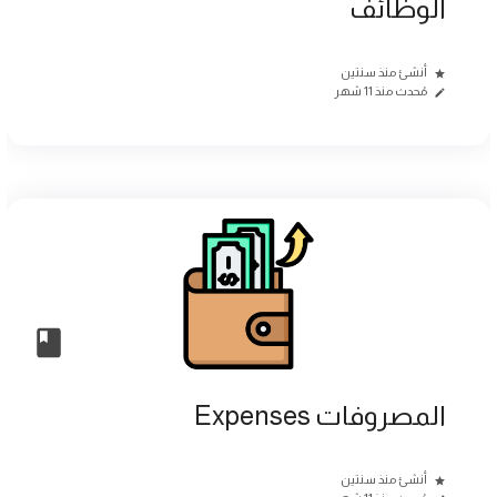
الوظائف
أنشئ منذ سنتين
مُحدث منذ 11 شهر
المصروفات Expenses
أنشئ منذ سنتين