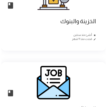
الخزينة والبنوك
أنشئ منذ سنتين
مُحدث منذ 11 شهر