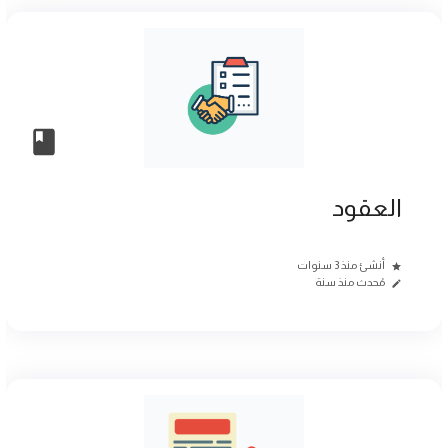
العقود
أنشئ منذ 3 سنوات
مُحدث منذ سنة