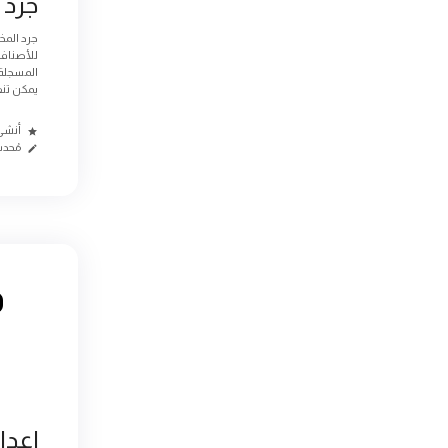
جرد 
جرد المخ
للأصناف 
المسجلة 
يمكن تنف
أنشئ من
مُحدث م
إعدا