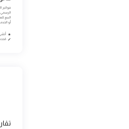
فواتير ا
الرسمي ا
البيع لل
أو الخدمات
أنشئ من
مُحدث م
تقار