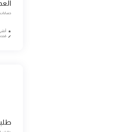
العم
حسابات العم
أنشئ من
مُحدث م
طلبا