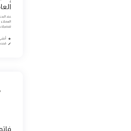
العا
عند البد
العملاء 
تفضيلات
أنشئ من
مُحدث م
فاتو